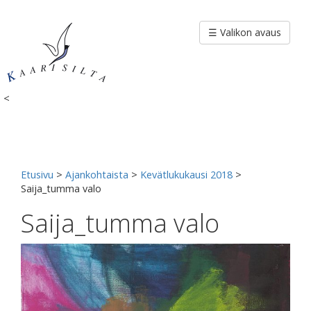
Siirry
sisältöön
☰ Valikon avaus
<
Etusivu
>
Ajankohtaista
>
Kevätlukukausi 2018
>
Saija_tumma valo
Saija_tumma valo