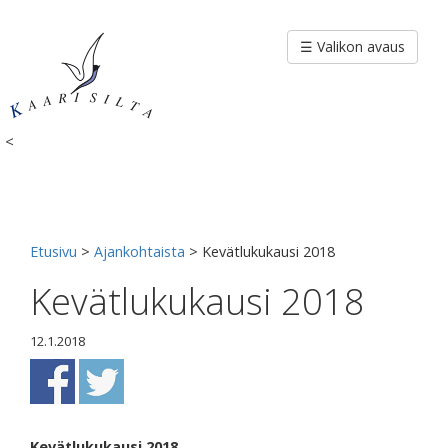
Siirry
sisältöön
☰ Valikon avaus
<
Etusivu
>
Ajankohtaista
>
Kevätlukukausi 2018
Kevätlukukausi 2018
12.1.2018
Kevätlukukausi 2018