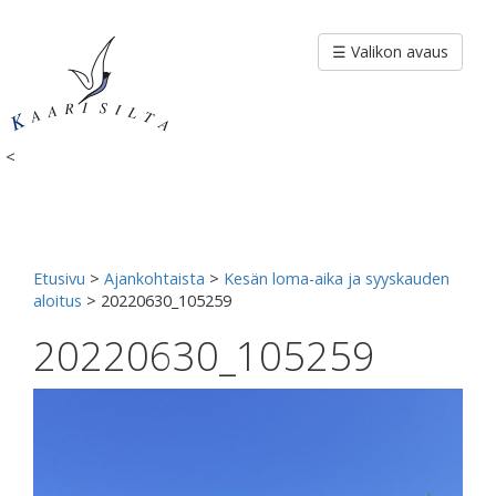
Siirry
sisältöön
☰ Valikon avaus
<
Etusivu
>
Ajankohtaista
>
Kesän loma-aika ja syyskauden
aloitus
>
20220630_105259
20220630_105259