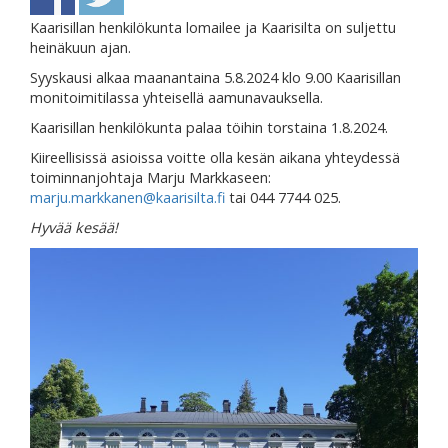
Kaarisillan henkilökunta lomailee ja Kaarisilta on suljettu
heinäkuun ajan.
Syyskausi alkaa maanantaina 5.8.2024 klo 9.00 Kaarisillan
monitoimitilassa yhteisellä aamunavauksella.
Kaarisillan henkilökunta palaa töihin torstaina 1.8.2024.
Kiireellisissä asioissa voitte olla kesän aikana yhteydessä
toiminnanjohtaja Marju Markkaseen:
marju.markkanen@kaarisilta.fi
tai 044 7744 025.
Hyvää kesää!