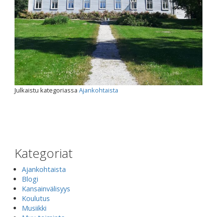
Julkaistu kategoriassa
Ajankohtaista
Kategoriat
Ajankohtaista
Blogi
Kansainvälisyys
Koulutus
Musiikki