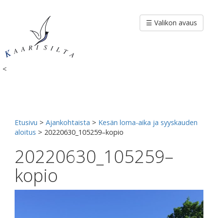
Siirry
sisältöön
☰ Valikon avaus
<
Etusivu
>
Ajankohtaista
>
Kesän loma-aika ja syyskauden
aloitus
>
20220630_105259–kopio
20220630_105259–
kopio