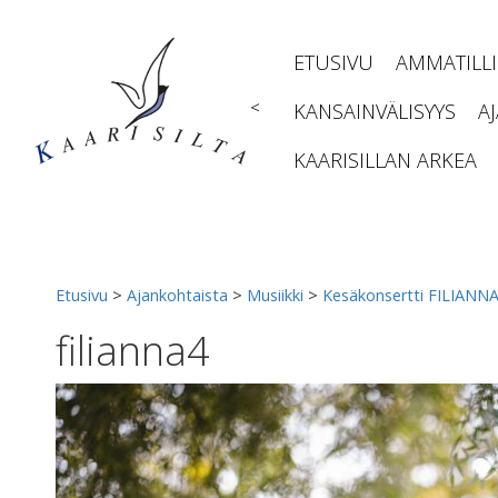
Siirry
sisältöön
ETUSIVU
AMMATILL
<
KANSAINVÄLISYYS
A
KAARISILLAN ARKEA
Etusivu
>
Ajankohtaista
>
Musiikki
>
Kesäkonsertti FILIANNA
filianna4