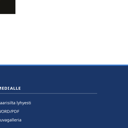
MEDIALLE
aarisilta lyhyesti
WORD/PDF
uvagalleria