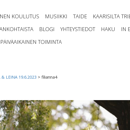
INEN KOULUTUS
MUSIIKKI
TAIDE
KAARISILTA TR
JANKOHTAISTA
BLOGI
YHTEYSTIEDOT
HAKU
IN 
PÄIVÄAIKAINEN TOIMINTA
 & LEINA 19.6.2023
>
filianna4