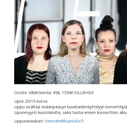
Osoite: Villähteentie 458, 15540 VILLÄHDE
Liput 20/15 euroa
Lippu sisältää sisäänpääsyn kuvataidenäyttelyyn konserttipä
Lipunmyynti kuorolaisilta, sekä tuntia ennen konserttien alku
Lippuvaraukset:
biennale@kaarisilta.fi