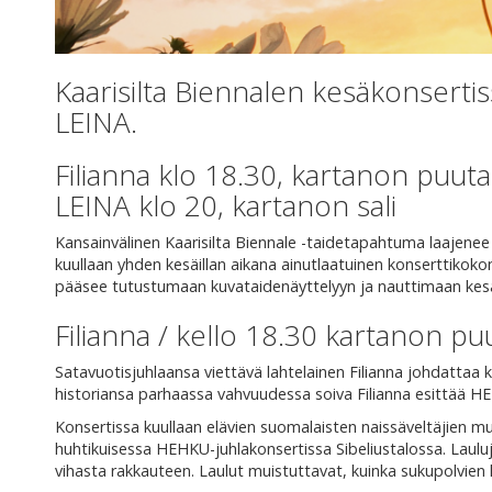
Kaarisilta Biennalen kesäkonserti
LEINA.
Filianna klo 18.30, kartanon puut
LEINA klo 20, kartanon sali
Kansainvälinen Kaarisilta Biennale -taidetapahtuma laajenee
kuullaan yhden kesäillan aikana ainutlaatuinen konserttikokona
pääsee tutustumaan kuvataidenäyttelyyn ja nauttimaan kesäko
Filianna / kello 18.30 kartanon p
Satavuotisjuhlaansa viettävä lahtelainen Filianna johdattaa 
historiansa parhaassa vahvuudessa soiva Filianna esittää HE
Konsertissa kuullaan elävien suomalaisten naissäveltäjien mus
huhtikuisessa HEHKU-juhlakonsertissa Sibeliustalossa. Lauluje
vihasta rakkauteen. Laulut muistuttavat, kuinka sukupolvien 