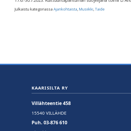
17.6.-30.7.2023. Kulttuuritapahtuman suojelijana toimii Li An
Julkaistu kategoriassa
Ajankohtaista
,
Musiikki
,
Taide
KAARISILTA RY
Villähteentie 458
15540 VILLÄHDE
Puh. 03-876 610