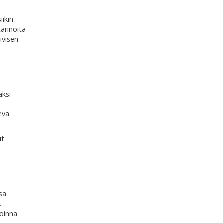
ikin
tarinoita
ivisen
äksi
eva
t.
ssa
.
voinna