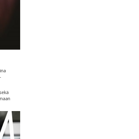
ina
-
 sekä
emaan