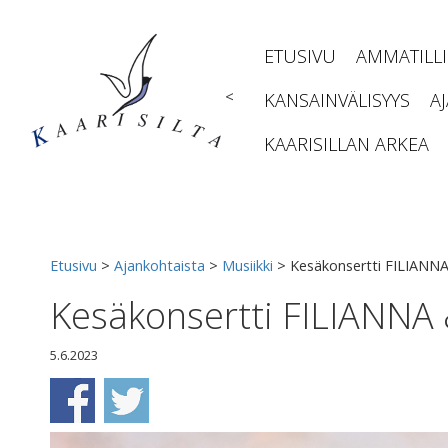
Siirry
sisältöön
ETUSIVU
AMMATILL
<
KANSAINVÄLISYYS
A
KAARISILLAN ARKEA
Etusivu
>
Ajankohtaista
>
Musiikki
>
Kesäkonsertti FILIANNA
Kesäkonsertti FILIANNA
5.6.2023