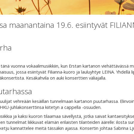
ssa maanantaina 19.6. esiintyvät FILIA
arha
 tänä vuonna vokaalimusiikkiin, kun Erstan kartanon viehättävässä m
isuus, jossa esiintyvät Filianna-kuoro ja lauluyhtye LEINA. Yhdellä li
nsertista. Kesäkahvila on auki konserttien väliajalla.
uutarhassa
kuulijat vehreään kesäillan tunnelmaan kartanon puutarhassa. Elinvoi
HKU-juhlakonserttinsa kiitetyn a cappella -osuuden.
iikkia ja kaksi kuoron tilaamaa sävellystä, jotka saivat kantaesityks
n tunnelmat liikkuvat elämän erilaisten tilanteiden äärelle: ilosta su
ketju kannattelee meitä tässäkin ajassa. Konsertin johtaa Sabrina L