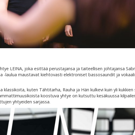
yhtye LEINA, joka esittää perustajansa ja taiteellisen johtajansa Sabr
la -laulua maustavat kiehtovasti elektroniset bassosaundit ja vokaali
 klassikoita, kuten Tähtitarha, Rauha ja Hän kulkevi kuin yli kukkien
, ammattimuusikoista koostuva yhtye on kutsuttu kesäkuussa kilpail
tujen yhtyeiden sarjassa.