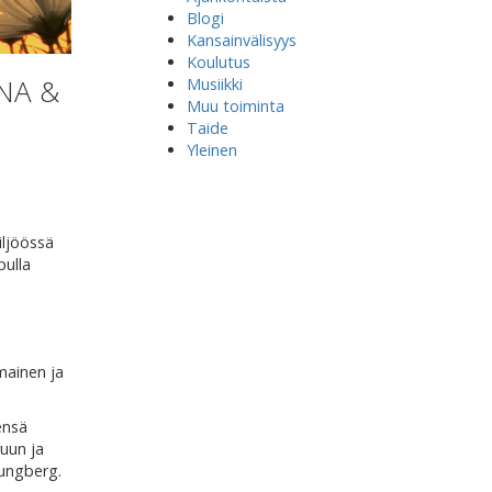
Blogi
Kansainvälisyys
Koulutus
NNA &
Musiikki
Muu toiminta
Taide
Yleinen
iljöössä
pulla
mainen ja
ensä
ruun ja
jungberg.