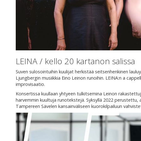
LEINA / kello 20 kartanon salissa
Suven sulosointuihin kuulijat herkistää seitsenhenkinen laulu
Ljungbergin musiikkia Eino Leinon runoihin. LEINA:n a cappel
improvisaatio.
Konsertissa kuullaan yhtyeen tulkitsemina Leinon rakastettuja
harvemmin kuultuja runotekstejä. Syksyllä 2022 perustettu
Tampereen Sävelen kansainväliseen kuorokilpailuun vahvistet