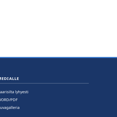
MEDIALLE
aarisilta lyhyesti
WORD/PDF
uvagalleria