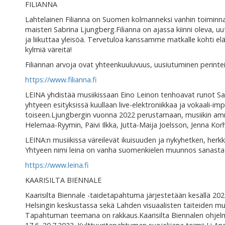
FILIANNA
Lahtelainen Filianna on Suomen kolmanneksi vanhin toiminna
maisteri Sabrina Ljungberg.Filianna on ajassa kiinni oleva, uu
ja liikuttaa yleisöä. Tervetuloa kanssamme matkalle kohti el
kylmiä väreitä!
Filiannan arvoja ovat yhteenkuuluvuus, uusiutuminen perinteit
https://www.filianna.fi
LEINA yhdistää musiikissaan Eino Leinon tenhoavat runot Sabr
yhtyeen esityksissä kuullaan live-elektroniikkaa ja vokaali-im
toiseen.Ljungbergin vuonna 2022 perustamaan, musiikin am
Helemaa-Ryymin, Päivi Ilkka, Jutta-Maija Joelsson, Jenna Korho
LEINA:n musiikissa väreilevät ikuisuuden ja nykyhetken, her
Yhtyeen nimi leina on vanha suomenkielen muunnos sanasta l
https://www.leina.fi
KAARISILTA BIENNALE
Kaarisilta Biennale -taidetapahtuma järjestetään kesällä 2023
Helsingin keskustassa sekä Lahden visuaalisten taiteiden mu
Tapahtuman teemana on rakkaus.Kaarisilta Biennalen ohjelmi