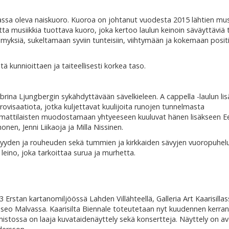
ssa oleva naiskuoro. Kuoroa on johtanut vuodesta 2015 lähtien musi
tta musiikkia tuottava kuoro, joka kertoo laulun keinoin säväyttäviä 
ämyksiä, sukeltamaan syviin tunteisiin, viihtymään ja kokemaan positi
ä kunnioittaen ja taiteellisesti korkea taso.
ina Ljungbergin sykähdyttävään sävelkieleen. A cappella -laulun lis
provisaatiota, jotka kuljettavat kuulijoita runojen tunnelmasta
mattilaisten muodostamaan yhtyeeseen kuuluvat hänen lisäkseen E
nen, Jenni Liikaoja ja Milla Nissinen.
kkyyden ja rouheuden sekä tummien ja kirkkaiden sävyjen vuoropuhelu
eino, joka tarkoittaa surua ja murhetta.
 Erstan kartanomiljöössä Lahden Villähteellä, Galleria Art Kaarisilla
seo Malvassa. Kaarisilta Biennale toteutetaan nyt kuudennen kerran
stossa on laaja kuvataidenäyttely sekä konsertteja. Näyttely on a