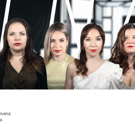
ivänä.
a.