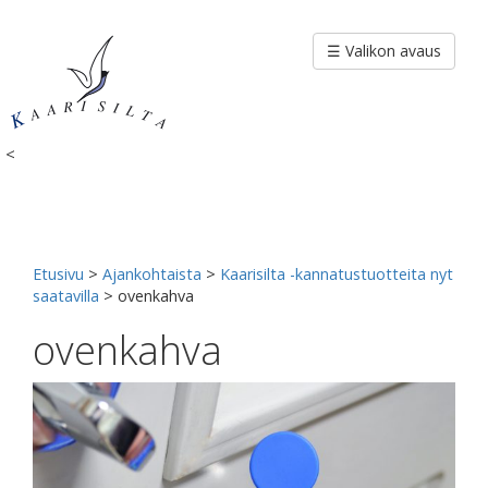
Siirry
sisältöön
☰ Valikon avaus
<
Etusivu
>
Ajankohtaista
>
Kaarisilta -kannatustuotteita nyt
saatavilla
>
ovenkahva
ovenkahva