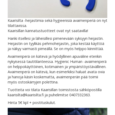
Kaarisilta -heijastimia sekä hygieenisiä avaimenperiä on nyt
tilattavissa.
Kaarisillan kannatustuotteet ovat nyt saatavilla!
Hanki itsellesi ja läheisillesi pimenevään syksyyn heijastin.
Heijastin on tyylikäs pehmoheijastin, joka kestää käyttöä
ja näkyy varmasti pimeällä. Se on myös helppo kiinnittää.
Avaimenperä on kätevä ja hyödyllinen apuväline etenkin
nykyisessä tautitilanteessa. Hygienic Human -avaimenperä
on helppokäyttöinen, kotimainen ja ympäristöystävällinen.
Avaimenperä on kätevä, kun esimerkiksi haluat avata ovia
ja hanoja käsin koskematta, avaimenperän pää toimii
myös ostoskärryjen polettina.
Tuotteita voi tilata Kaarisillan toimistosta sähköpostilla
kaarisilta@kaarisilta.fi ja puhelimitse 0407332363.
Hinta 5€ kpl + postituskulut.