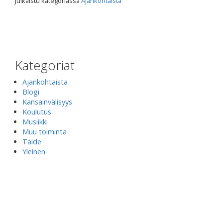
Julkaistu kategoriassa
Ajankohtaista
Kategoriat
Ajankohtaista
Blogi
Kansainvälisyys
Koulutus
Musiikki
Muu toiminta
Taide
Yleinen