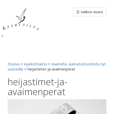
Siirry
sisältöön
☰ Valikon avaus
<
Etusivu
>
Ajankohtaista
>
Kaarisilta -kannatustuotteita nyt
saatavilla
>
heijastimet-ja-avaimenperat
heijastimet-ja-
avaimenperat