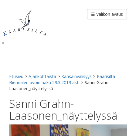
Siirry
sisältöön
☰ Valikon avaus
<
Etusivu
>
Ajankohtaista
>
Kansainvälisyys
>
Kaarisilta
Biennalen avoin haku 29.3.2019 asti
>
Sanni Grahn-
Laasonen_näyttelyssä
Sanni Grahn-
Laasonen_näyttelyssä