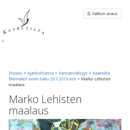
Siirry
sisältöön
☰ Valikon avaus
<
Etusivu
>
Ajankohtaista
>
Kansainvälisyys
>
Kaarisilta
Biennalen avoin haku 29.3.2019 asti
>
Marko Lehisten
maalaus
Marko Lehisten
maalaus