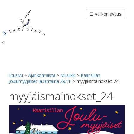
Siirry
sisältöön
☰ Valikon avaus
<
Etusivu
>
Ajankohtaista
>
Musiikki
>
Kaarisillan
Joulumyyjäiset lauantaina 29.11.
>
myyjäismainokset_24
myyjäismainokset_24