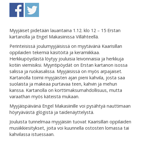
Myyjäiset pidetään lauantaina 1.12. klo 12 – 15 Erstan
kartanolla ja Engel Makasiinissa Villähteellä.
Perinteisissä joulumyyjäisissä on myytävänä Kaarisillan
oppilaiden tekemiä käsitöitä ja keramiikkaa.
Herkkupöydästä löytyy jouluisia leivonnaisia ja herkkuja
kotiin viemisiksi. Myyntipöydät on Erstan kartanon isossa
salissa ja ruokasalissa. Myyjäisissä on myös arpajaiset.
Kartanolla toimii myyjäisten ajan pieni kahvila, josta saa
suolaista ja makeaa purtavaa teen, kahvin ja mehun
kanssa. Kartanolla on korttimaksumahdollisuus, mutta
varaathan myös käteistä mukaan.
Myyjäispäivänä Engel Makasiinille voi pysähtyä nauttimaan
höyryävästä glögistä ja taidenäyttelystä.
Jouluista tunnelmaa myyjäisiin tuovat Kaarisillan oppilaiden
musiikkiesitykset, joita voi kuunnella ostosten lomassa tai
kahvilassa istuessaan.