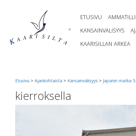
Siirry
sisältöön
ETUSIVU
AMMATILL
<
KANSAINVÄLISYYS
A
KAARISILLAN ARKEA
Etusivu
>
Ajankohtaista
>
Kansainvälisyys
>
Japanin matka 5.
kierroksella