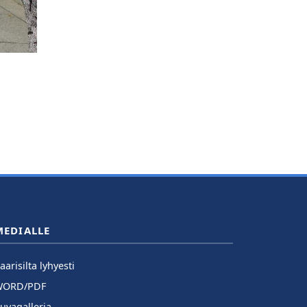
MEDIALLE
aarisilta lyhyesti
WORD/PDF
uvagalleria