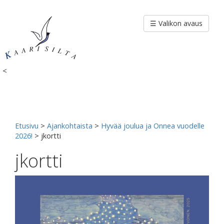
Siirry
sisältöön
☰ Valikon avaus
<
Etusivu
>
Ajankohtaista
>
Hyvää joulua ja Onnea vuodelle
2026!
>
jkortti
jkortti