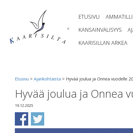
Siirry
sisältöön
ETUSIVU
AMMATILL
<
KANSAINVÄLISYYS
A
KAARISILLAN ARKEA
Etusivu
>
Ajankohtaista
>
Hyvää joulua ja Onnea vuodelle 20
Hyvää joulua ja Onnea v
19.12.2025