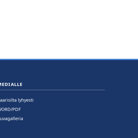
MEDIALLE
aarisilta lyhyesti
WORD/PDF
uvagalleria