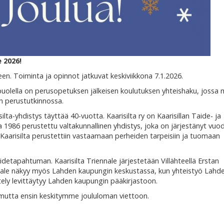
 2026!
keen. Toiminta ja opinnot jatkuvat keskiviikkona 7.1.2026.
lella on perusopetuksen jälkeisen koulutuksen yhteishaku, jossa m
n perustutkinnossa.
silta-yhdistys täyttää 40-vuotta. Kaarisilta ry on Kaarisillan Taide- ja
 1986 perustettu valtakunnallinen yhdistys, joka on järjestänyt vuo
le. Kaarisilta perustettiin vastaamaan perheiden tarpeisiin ja tuomaan
detapahtuman. Kaarisilta Triennale järjestetään Villähteellä Erstan
nnale näkyy myös Lahden kaupungin keskustassa, kun yhteistyö Lahd
tely levittäytyy Lahden kaupungin pääkirjastoon.
, mutta ensin keskitymme joululoman viettoon.