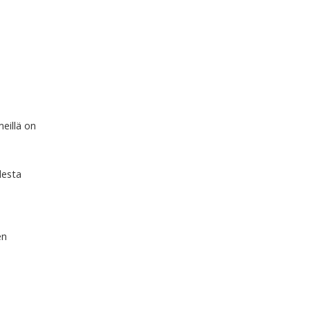
eillä on
desta
en