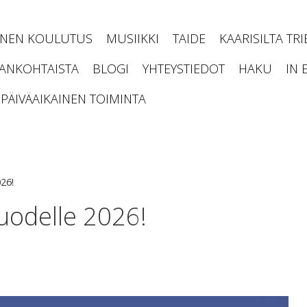
INEN KOULUTUS
MUSIIKKI
TAIDE
KAARISILTA TR
JANKOHTAISTA
BLOGI
YHTEYSTIEDOT
HAKU
IN 
PÄIVÄAIKAINEN TOIMINTA
26!
uodelle 2026!