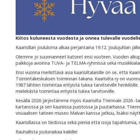
Kiitos kuluneesta vuodesta ja onnea tulevalle vuodelle
Kaarisillan joululoma alkaa perjantaina 19.12. joulujuhlan jäl
Olemme jo suunnanneet katseet ensi vuoteen. Vuoden alkupuo
paikkoja avoinna TUVA- ja TELMA-ryhmissä sekä musiikkiala
Ensi vuonna merkittävä asia kaarisiltalaisille on se, että Kaari
Toimintakeskuksen toiminnan takana. Kaarisilta ry on vuonna
1987 lähtien toimintaa erityistä tukea tarvitseville henkilöil
mielekästä toimintaa erityistä tukea tarvitseville.
Kesällä 2026 järjestämme myös Kaarisilta Triennale 2026 -tai
kartanossa ja sen kauniissa puistossa ja puutarhassa. Trie
visuaalisen taiteen museo Malvan kanssa jatkuu, lisäksi näyt
Kaarisillassa on tiedossa sekä pieniä että isoja tapahtumia
Rauhallista joulunaikaa kaikille!