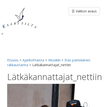
Siirry
sisältöön
☰ Valikon avaus
<
Etusivu
>
Ajankohtaista
>
Musiikki
>
Eräs pariisilainen
rakkaustarina
>
Lätkäkannattajat_nettiin
Lätkäkannattajat_nettiin