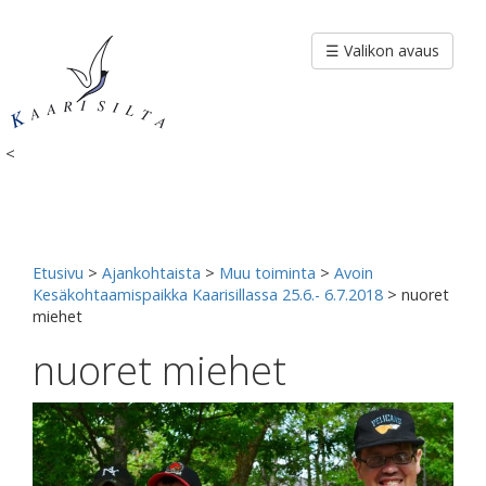
Siirry
sisältöön
☰ Valikon avaus
<
Etusivu
>
Ajankohtaista
>
Muu toiminta
>
Avoin
Kesäkohtaamispaikka Kaarisillassa 25.6.- 6.7.2018
>
nuoret
miehet
nuoret miehet