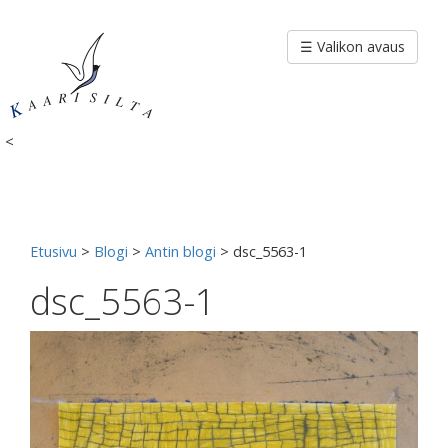
Siirry
sisältöön
☰ Valikon avaus
<
Etusivu
>
Blogi
>
Antin blogi
>
dsc_5563-1
dsc_5563-1