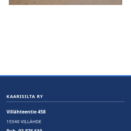
KAARISILTA RY
Villähteentie 458
15540 VILLÄHDE
Puh. 03-876 610