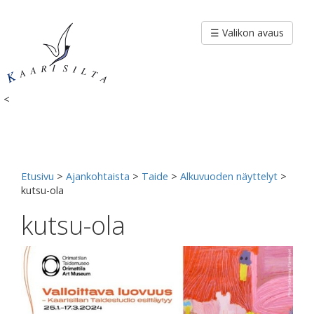
Siirry
sisältöön
☰ Valikon avaus
<
Etusivu
>
Ajankohtaista
>
Taide
>
Alkuvuoden näyttelyt
>
kutsu-ola
kutsu-ola