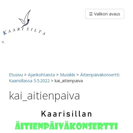
Siirry
sisältöön
☰ Valikon avaus
<
Etusivu
>
Ajankohtaista
>
Musiikki
>
Äitienpäiväkonsertti
Kaarisillassa 5.5.2022
>
kai_aitienpaiva
kai_aitienpaiva