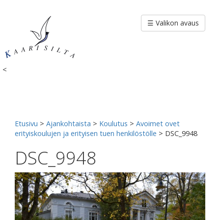
Siirry
sisältöön
☰ Valikon avaus
<
Etusivu
>
Ajankohtaista
>
Koulutus
>
Avoimet ovet
erityiskoulujen ja erityisen tuen henkilöstölle
>
DSC_9948
DSC_9948