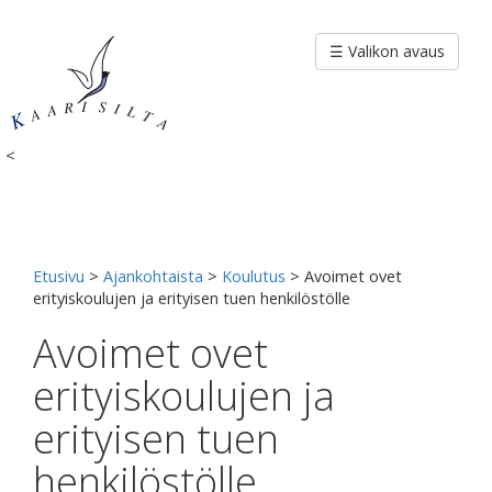
Siirry
sisältöön
☰ Valikon avaus
<
Etusivu
>
Ajankohtaista
>
Koulutus
>
Avoimet ovet
erityiskoulujen ja erityisen tuen henkilöstölle
Avoimet ovet
erityiskoulujen ja
erityisen tuen
henkilöstölle