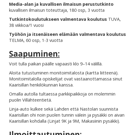
Media-alan ja kuvallisen ilmaisun perustutkinto
kuvallisen ilmaisun toteuttaja, 180 osp, 3 vuotta
Tutkintokoulutukseen valmentava koulutus
TUVA,
38 viikkoa/1 vuosi
Työhön ja itsenäiseen elämään valmentava koulutus
TELMA, 60 osp, 1-3 vuotta
Saapuminen:
Voit tulla paikan päälle vapaasti klo 9–14 välillä.
Aloita tutustuminen monitoimitalosta (kartta liitteenä).
Monitoimitalolla opiskelijat ovat vastaanottamassa sinut
Kaarisillan henkilökunnan kanssa.
Omalla autolla tultaessa parkkipaikkoja on molemmin
puolin Villähteentietä.
Linja-auto kulkee sekä Lahden että Nastolan suunnista
Kaarisillan ohi noin puolen tunnin välein ja pysäkki on aivan
Kaarisillan kohdalla (Linjat 9K ja 9M, Makasiinin pysäkki).
Ilmoittautuminen: