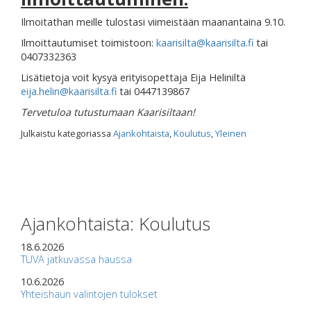
Ilmoitathan meille tulostasi viimeistään maanantaina 9.10.
Ilmoittautumiset toimistoon:
kaarisilta@kaarisilta.fi
tai
0407332363
Lisätietoja voit kysyä erityisopettaja Eija Heliniltä
eija.helin@kaarisilta.fi
tai 0447139867
Tervetuloa tutustumaan Kaarisiltaan!
Julkaistu kategoriassa
Ajankohtaista
,
Koulutus
,
Yleinen
Ajankohtaista: Koulutus
18.6.2026
TUVA jatkuvassa haussa
10.6.2026
Yhteishaun valintojen tulokset