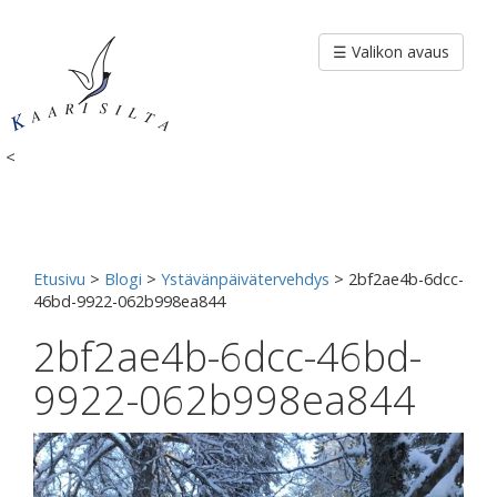
Siirry
sisältöön
☰ Valikon avaus
<
Etusivu
>
Blogi
>
Ystävänpäivätervehdys
>
2bf2ae4b-6dcc-
46bd-9922-062b998ea844
2bf2ae4b-6dcc-46bd-
9922-062b998ea844