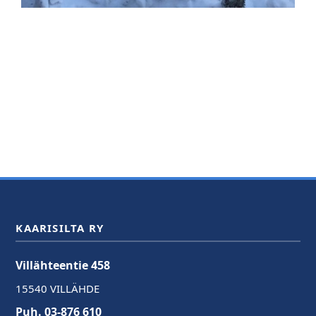
KAARISILTA RY
Villähteentie 458
15540 VILLÄHDE
Puh. 03-876 610