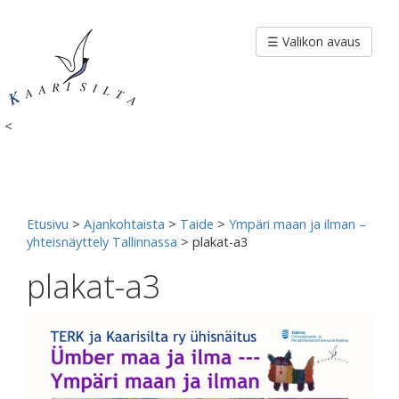
Siirry
sisältöön
☰ Valikon avaus
<
Etusivu
>
Ajankohtaista
>
Taide
>
Ympäri maan ja ilman –
yhteisnäyttely Tallinnassa
>
plakat-a3
plakat-a3