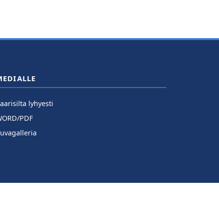
MEDIALLE
aarisilta lyhyesti
WORD/PDF
uvagalleria