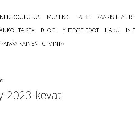
INEN KOULUTUS
MUSIIKKI
TAIDE
KAARISILTA TR
JANKOHTAISTA
BLOGI
YHTEYSTIEDOT
HAKU
IN 
PÄIVÄAIKAINEN TOIMINTA
at
ry-2023-kevat