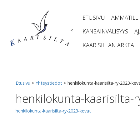
Siirry
sisältöön
ETUSIVU
AMMATILL
<
KANSAINVÄLISYYS
A
KAARISILLAN ARKEA
Etusivu
>
Yhteystiedot
>
henkilokunta-kaarisilta-ry-2023-kev
henkilokunta-kaarisilta-
henkilokunta-kaarisilta-ry-2023-kevat