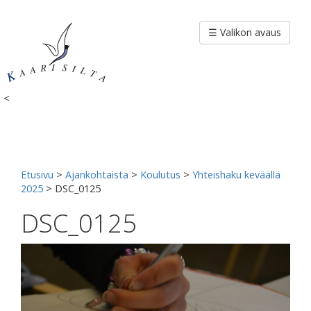
Siirry
sisältöön
☰ Valikon avaus
<
Etusivu
>
Ajankohtaista
>
Koulutus
>
Yhteishaku keväällä
2025
>
DSC_0125
DSC_0125