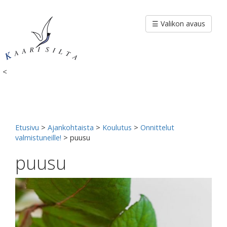
Siirry
sisältöön
☰ Valikon avaus
<
Etusivu
>
Ajankohtaista
>
Koulutus
>
Onnittelut
valmistuneille!
>
puusu
puusu