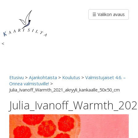
Siirry
sisältöön
☰ Valikon avaus
<
Etusivu
>
Ajankohtaista
>
Koulutus
>
Valmistujaiset 4.6. –
Onnea valmistuville!
>
Julia_Ivanoff_Warmth_2021_akryyli_kankaalle_50x50_cm
Julia_Ivanoff_Warmth_202