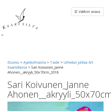
Siirry
sisältöön
☰ Valikon avaus
<
Etusivu
>
Ajankohtaista
>
Taide
>
Urheilun juhlaa Art
Kaarisillassa
>
Sari Koivunen_Janne
Ahonen__akryyli_50x70cm_2018
Sari Koivunen_Janne
Ahonen__akryyli_50x70c