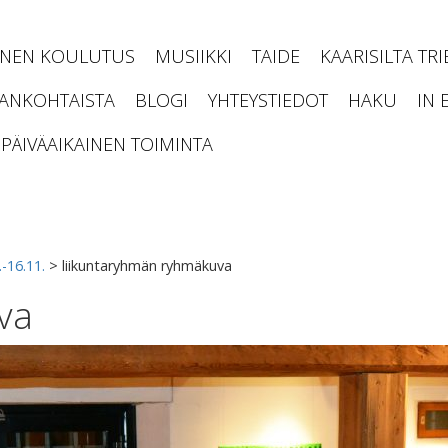
INEN KOULUTUS
MUSIIKKI
TAIDE
KAARISILTA TR
JANKOHTAISTA
BLOGI
YHTEYSTIEDOT
HAKU
IN 
PÄIVÄAIKAINEN TOIMINTA
-16.11.
>
liikuntaryhmän ryhmäkuva
va