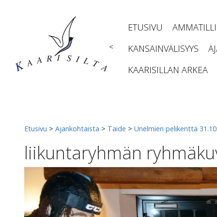
Siirry
sisältöön
ETUSIVU
AMMATILL
<
KANSAINVÄLISYYS
A
KAARISILLAN ARKEA
Etusivu
>
Ajankohtaista
>
Taide
>
Unelmien pelikenttä 31.10.
liikuntaryhmän ryhmäku