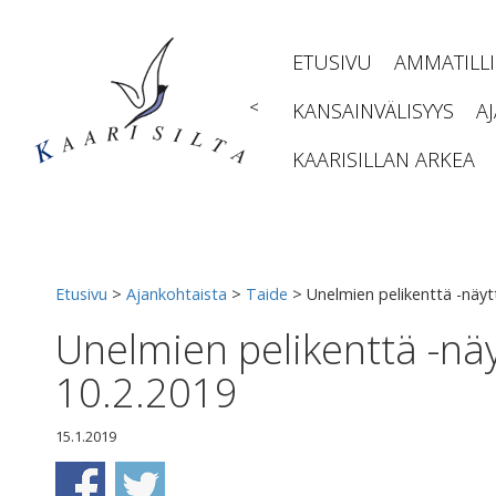
Siirry
sisältöön
ETUSIVU
AMMATILL
<
KANSAINVÄLISYYS
A
KAARISILLAN ARKEA
Etusivu
>
Ajankohtaista
>
Taide
>
Unelmien pelikenttä -näyt
Unelmien pelikenttä -näy
10.2.2019
15.1.2019