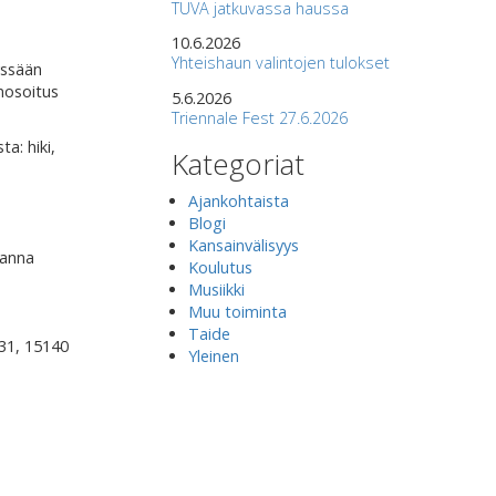
TUVA jatkuvassa haussa
10.6.2026
Yhteishaun valintojen tulokset
yssään
anosoitus
5.6.2026
Triennale Fest 27.6.2026
ta: hiki,
Kategoriat
Ajankohtaista
Blogi
Kansainvälisyys
sanna
Koulutus
Musiikki
Muu toiminta
Taide
 31, 15140
Yleinen