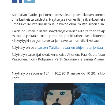
Kaarisillan Taide- ja Toimintakeskuksen päiväaikaisen toimi
urheiluaiheista taidetta. Näyttelyssä on esillä jääkiekkoaihei
urheilulle: liikunta luo riemua ja hyvää oloa, mutta siihen sisäl
Taide on urheilun lisäksi näyttelyyn osallistuville taiteen teki
mitalit ja pokaalit, kisat ja matsit, penkkiurheilu sekä liikun
kätkeytyykin paljon toiveita ja haaveita – urheilu liikuttaa.
Näyttely on osa
Lasten Talvikarnevaalien ohjelmatarjontaa
.
Näyttelyn taiteilijat ovat: Annakaisa Ahonen, Paul Gustafsso
Paasonen, Tomi Pohjonen, Pertti Sipponen ja Sanna Viljanen
Näyttely on avoinna 15.1. – 10.2.2019 ma-pe klo 10-20, la kl
Lahti).