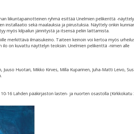
nnan liikuntapainotteinen ryhmä esittää Unelmien pelikenttä -näyttel
nen installaatio sekä maalauksia ja piirustuksia. Näyttely onkin kunni
tyy myös kilpailun jännitystä ja itsensä peliin laittamista.
jöille merkittävä ilmaisukeino. Taiteen keinoin voi kertoa myös urheilus
nan ilo on kuvattu näyttelyn teoksiin. Unelmien pelikenttä -nimen alle
n, Juuso Huotari, Mikko Kirves, Milla Kuparinen, Juha-Matti Leivo, Su
.
o 10-16 Lahden pääkirjaston lasten- ja nuorten osastolla (
Kirkkokatu