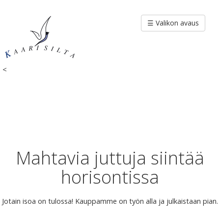
Siirry
sisältöön
☰ Valikon avaus
<
Mahtavia juttuja siintää
horisontissa
Jotain isoa on tulossa! Kauppamme on työn alla ja julkaistaan pian.