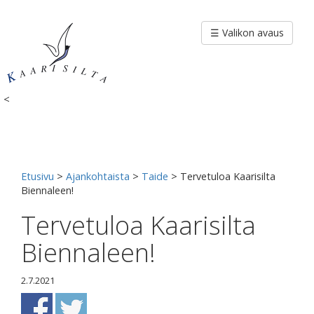
Siirry
sisältöön
☰ Valikon avaus
<
Etusivu
>
Ajankohtaista
>
Taide
>
Tervetuloa Kaarisilta
Biennaleen!
Tervetuloa Kaarisilta
Biennaleen!
2.7.2021