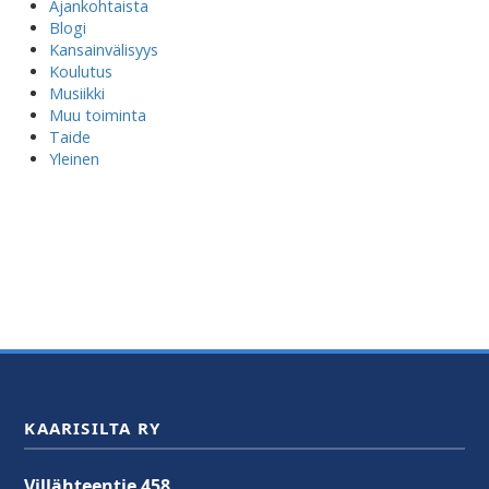
Ajankohtaista
Blogi
Kansainvälisyys
Koulutus
Musiikki
Muu toiminta
Taide
Yleinen
KAARISILTA RY
Villähteentie 458