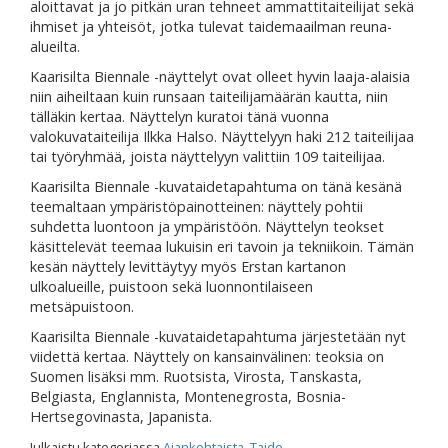
aloittavat ja jo pitkän uran tehneet ammattitaiteilijat sekä
ihmiset ja yhteisöt, jotka tulevat taidemaailman reuna-
alueilta.
Kaarisilta Biennale -näyttelyt ovat olleet hyvin laaja-alaisia
niin aiheiltaan kuin runsaan taiteilijamäärän kautta, niin
tälläkin kertaa. Näyttelyn kuratoi tänä vuonna
valokuvataiteilija Ilkka Halso. Näyttelyyn haki 212 taiteilijaa
tai työryhmää, joista näyttelyyn valittiin 109 taiteilijaa.
Kaarisilta Biennale -kuvataidetapahtuma on tänä kesänä
teemaltaan ympäristöpainotteinen: näyttely pohtii
suhdetta luontoon ja ympäristöön. Näyttelyn teokset
käsittelevät teemaa lukuisin eri tavoin ja tekniikoin. Tämän
kesän näyttely levittäytyy myös Erstan kartanon
ulkoalueille, puistoon sekä luonnontilaiseen
metsäpuistoon.
Kaarisilta Biennale -kuvataidetapahtuma järjestetään nyt
viidettä kertaa. Näyttely on kansainvälinen: teoksia on
Suomen lisäksi mm. Ruotsista, Virosta, Tanskasta,
Belgiasta, Englannista, Montenegrosta, Bosnia-
Hertsegovinasta, Japanista.
Julkaistu kategoriassa
Ajankohtaista
,
Taide