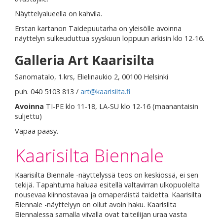
Näyttelyalueella on kahvila.
Erstan kartanon Taidepuutarha on yleisölle avoinna
näyttelyn sulkeuduttua syyskuun loppuun arkisin klo 12-16.
Galleria Art Kaarisilta
Sanomatalo, 1.krs, Elielinaukio 2, 00100 Helsinki
puh. 040 5103 813 /
art@kaarisilta.fi
Avoinna
TI-PE klo 11-18, LA-SU klo 12-16 (maanantaisin
suljettu)
Vapaa pääsy.
Kaarisilta Biennale
Kaarisilta Biennale -näyttelyssä teos on keskiössä, ei sen
tekijä. Tapahtuma haluaa esitellä valtavirran ulkopuolelta
nousevaa kiinnostavaa ja omaperäistä taidetta. Kaarisilta
Biennale -näyttelyyn on ollut avoin haku. Kaarisilta
Biennalessa samalla viivalla ovat taiteilijan uraa vasta