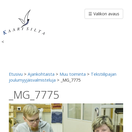
Siirry
sisältöön
☰ Valikon avaus
<
Etusivu
>
Ajankohtaista
>
Muu toiminta
>
Tekstiilipajan
joulumyyjäisvalmisteluja
>
_MG_7775
_MG_7775