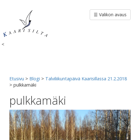
Siirry
sisältöön
☰ Valikon avaus
<
Etusivu
>
Blogi
>
Talviliikuntapäivä Kaarisillassa 21.2.2018
>
pulkkamäki
pulkkamäki