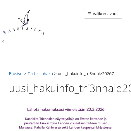
Siirry
sisältöön
☰ Valikon avaus
<
Etusivu
>
Taiteilijahaku
>
uusi_hakuinfo_tri3nnale20267
uusi_hakuinfo_tri3nnale