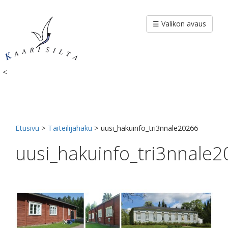
Siirry
sisältöön
☰ Valikon avaus
<
Etusivu
>
Taiteilijahaku
>
uusi_hakuinfo_tri3nnale20266
uusi_hakuinfo_tri3nnale