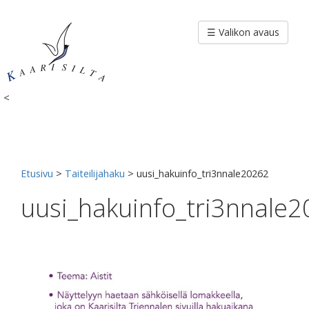
Siirry
sisältöön
☰ Valikon avaus
<
Etusivu
>
Taiteilijahaku
>
uusi_hakuinfo_tri3nnale20262
uusi_hakuinfo_tri3nnale