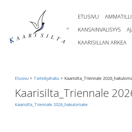
Siirry
sisältöön
ETUSIVU
AMMATILL
<
KANSAINVÄLISYYS
A
KAARISILLAN ARKEA
Etusivu
>
Taiteilijahaku
>
Kaarisilta_Triennale 2026_hakulom
Kaarisilta_Triennale 2
Kaarisilta_Triennale 2026_hakulomake