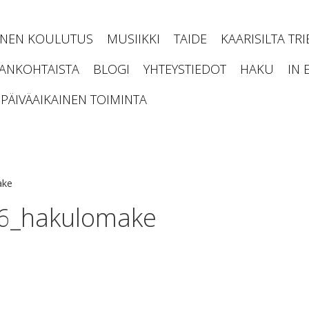
INEN KOULUTUS
MUSIIKKI
TAIDE
KAARISILTA TR
JANKOHTAISTA
BLOGI
YHTEYSTIEDOT
HAKU
IN 
PÄIVÄAIKAINEN TOIMINTA
ake
026_hakulomake