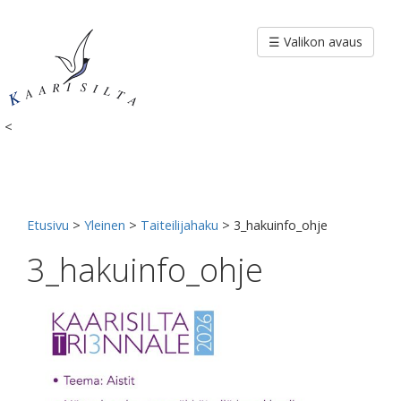
Siirry
sisältöön
☰ Valikon avaus
<
Etusivu
>
Yleinen
>
Taiteilijahaku
>
3_hakuinfo_ohje
3_hakuinfo_ohje