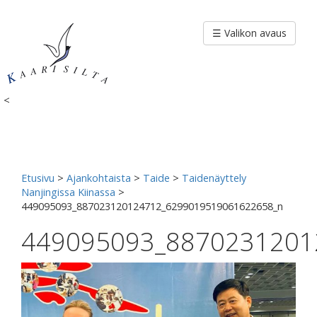
Siirry
sisältöön
☰ Valikon avaus
<
Etusivu
>
Ajankohtaista
>
Taide
>
Taidenäyttely
Nanjingissa Kiinassa
>
449095093_887023120124712_6299019519061622658_n
449095093_8870231201