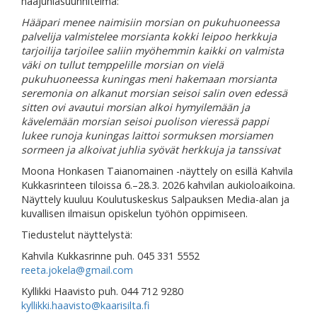
hääjuhlasuunnitelma:
Hääpari menee naimisiin morsian on pukuhuoneessa
palvelija valmistelee morsianta kokki leipoo herkkuja
tarjoilija tarjoilee saliin myöhemmin kaikki on valmista
väki on tullut temppelille morsian on vielä
pukuhuoneessa kuningas meni hakemaan morsianta
seremonia on alkanut morsian seisoi salin oven edessä
sitten ovi avautui morsian alkoi hymyilemään ja
kävelemään morsian seisoi puolison vieressä pappi
lukee runoja kuningas laittoi sormuksen morsiamen
sormeen ja alkoivat juhlia syövät herkkuja ja tanssivat
Moona Honkasen Taianomainen -näyttely on esillä Kahvila
Kukkasrinteen tiloissa 6.–28.3. 2026 kahvilan aukioloaikoina.
Näyttely kuuluu Koulutuskeskus Salpauksen Media-alan ja
kuvallisen ilmaisun opiskelun työhön oppimiseen.
Tiedustelut näyttelystä:
Kahvila Kukkasrinne puh. 045 331 5552
reeta.jokela@gmail.com
Kyllikki Haavisto puh. 044 712 9280
kyllikki.haavisto@kaarisilta.fi