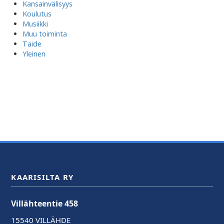
Kansainvälisyys
Koulutus
Musiikki
Muu toiminta
Taide
Yleinen
KAARISILTA RY
Villähteentie 458
15540 VILLÄHDE