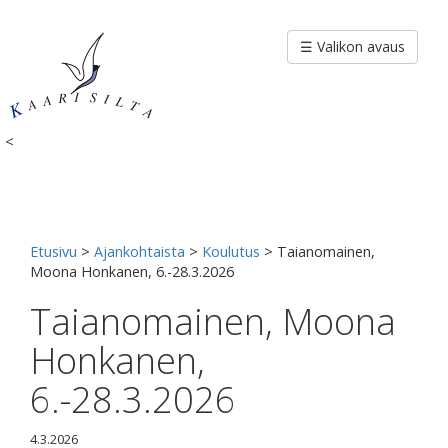
Siirry
sisältöön
☰ Valikon avaus
<
Etusivu
>
Ajankohtaista
>
Koulutus
>
Taianomainen,
Moona Honkanen, 6.-28.3.2026
Taianomainen, Moona
Honkanen,
6.-28.3.2026
4.3.2026