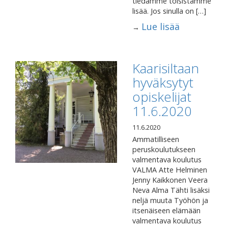
tiedämme toisistamme
lisää. Jos sinulla on […]
Lue lisää
→
Kaarisiltaan
hyväksytyt
opiskelijat
11.6.2020
11.6.2020
Ammatilliseen
peruskoulutukseen
valmentava koulutus
VALMA Atte Helminen
Jenny Kaikkonen Veera
Neva Alma Tähti lisäksi
neljä muuta Työhön ja
itsenäiseen elämään
valmentava koulutus