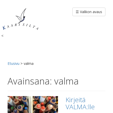
Siirry
sisältöön
☰ Valikon avaus
<
Etusivu
>
valma
Avainsana:
valma
Kirjeitä
VALMA:lle