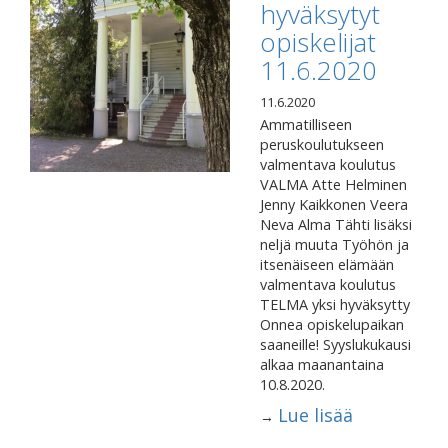
hyväksytyt
opiskelijat
11.6.2020
11.6.2020
Ammatilliseen
peruskoulutukseen
valmentava koulutus
VALMA Atte Helminen
Jenny Kaikkonen Veera
Neva Alma Tähti lisäksi
neljä muuta Työhön ja
itsenäiseen elämään
valmentava koulutus
TELMA yksi hyväksytty
Onnea opiskelupaikan
saaneille! Syyslukukausi
alkaa maanantaina
10.8.2020.
Lue lisää
→