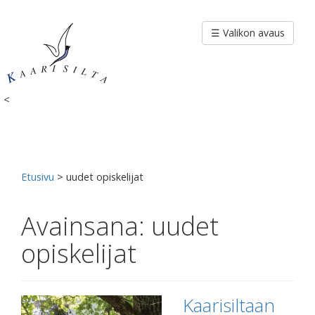
Siirry
sisältöön
☰ Valikon avaus
<
Etusivu
>
uudet opiskelijat
Avainsana:
uudet
opiskelijat
Kaarisiltaan