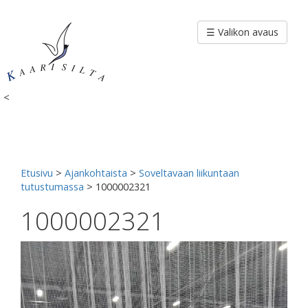
Siirry
sisältöön
☰ Valikon avaus
<
Etusivu
>
Ajankohtaista
>
Soveltavaan liikuntaan
tutustumassa
>
1000002321
1000002321