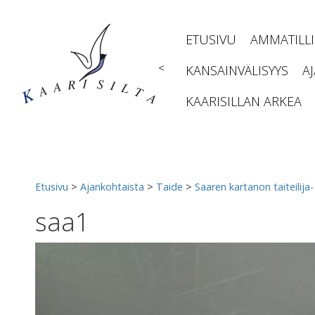
Siirry
sisältöön
ETUSIVU
AMMATILL
<
KANSAINVÄLISYYS
A
KAARISILLAN ARKEA
Etusivu
>
Ajankohtaista
>
Taide
>
Saaren kartanon taiteilija-
saa1