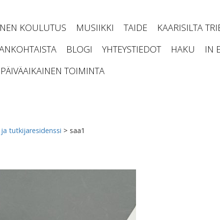
INEN KOULUTUS
MUSIIKKI
TAIDE
KAARISILTA TR
JANKOHTAISTA
BLOGI
YHTEYSTIEDOT
HAKU
IN 
PÄIVÄAIKAINEN TOIMINTA
 ja tutkijaresidenssi
>
saa1