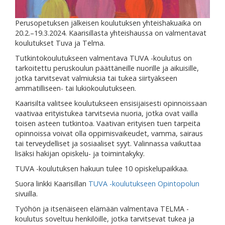
Perusopetuksen jälkeisen koulutuksen yhteishakuaika on
20.2.–19.3.2024. Kaarisillasta yhteishaussa on valmentavat
koulutukset Tuva ja Telma.
Tutkintokoulutukseen valmentava TUVA -koulutus on
tarkoitettu peruskoulun päättäneille nuorille ja aikuisille,
jotka tarvitsevat valmiuksia tai tukea siirtyäkseen
ammatilliseen- tai lukiokoulutukseen.
Kaarisilta valitsee koulutukseen ensisijaisesti opinnoissaan
vaativaa erityistukea tarvitsevia nuoria, jotka ovat vailla
toisen asteen tutkintoa. Vaativan erityisen tuen tarpeita
opinnoissa voivat olla oppimisvaikeudet, vamma, sairaus
tai terveydelliset ja sosiaaliset syyt. Valinnassa vaikuttaa
lisäksi hakijan opiskelu- ja toimintakyky.
TUVA -koulutuksen hakuun tulee 10 opiskelupaikkaa.
Suora linkki Kaarisillan
TUVA -koulutukseen Opintopolun
sivuilla.
Työhön ja itsenäiseen elämään valmentava TELMA -
koulutus soveltuu henkilöille, jotka tarvitsevat tukea ja