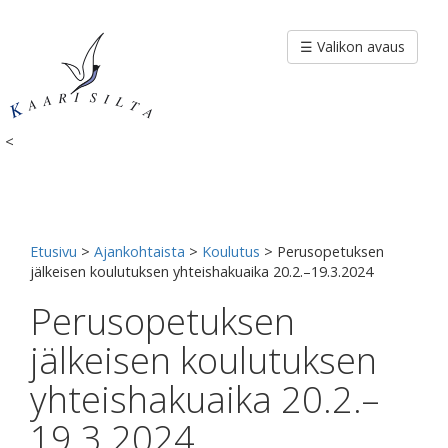
Siirry
sisältöön
☰ Valikon avaus
<
Etusivu
>
Ajankohtaista
>
Koulutus
>
Perusopetuksen
jälkeisen koulutuksen yhteishakuaika 20.2.–19.3.2024
Perusopetuksen
jälkeisen koulutuksen
yhteishakuaika 20.2.–
19.3.2024