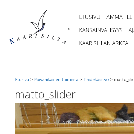
Siirry
sisältöön
ETUSIVU
AMMATILL
<
KANSAINVÄLISYYS
A
KAARISILLAN ARKEA
Etusivu
>
Päiväaikainen toiminta
>
Taidekäsityö
>
matto_sli
matto_slider